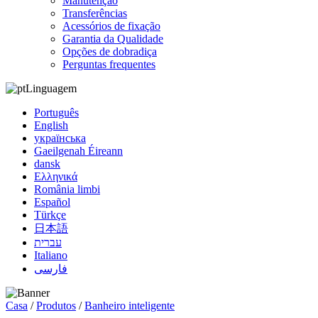
Manutenção
Transferências
Acessórios de fixação
Garantia da Qualidade
Opções de dobradiça
Perguntas frequentes
Linguagem
Português
English
українська
Gaeilgenah Éireann
dansk
Ελληνικά
România limbi
Español
Türkçe
日本語
עברית
Italiano
فارسی
Casa
/
Produtos
/
Banheiro inteligente