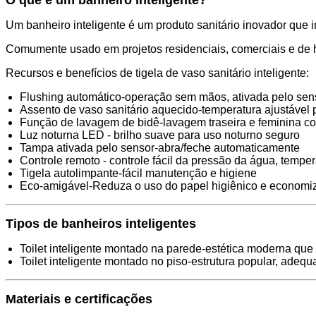
O que é um banheiro inteligente?
Um banheiro inteligente é um produto sanitário inovador que 
Comumente usado em projetos residenciais, comerciais e de ho
Recursos e benefícios de tigela de vaso sanitário inteligente:
Flushing automático-operação sem mãos, ativada pelo sen
Assento de vaso sanitário aquecido-temperatura ajustável 
Função de lavagem de bidê-lavagem traseira e feminina c
Luz noturna LED - brilho suave para uso noturno seguro
Tampa ativada pelo sensor-abra/feche automaticamente
Controle remoto - controle fácil da pressão da água, tempe
Tigela autolimpante-fácil manutenção e higiene
Eco-amigável-Reduza o uso do papel higiênico e economi
Tipos de banheiros inteligentes
Toilet inteligente montado na parede-estética moderna qu
Toilet inteligente montado no piso-estrutura popular, adequ
Materiais e certificações