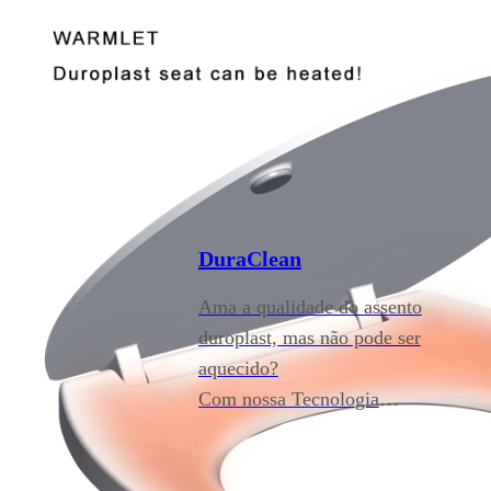
DuraClean
Ama a qualidade do assento
duroplast, mas não pode ser
aquecido?
Com nossa Tecnologia
DuraClean®, temos orgulho de
anunciar que podemos fazer o
assento duroplast aquecido.