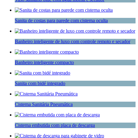
Sanita de costas para parede com cisterna oculta
Banheiro inteligente de luxo com controle remoto e secador
Banheiro inteligente compacto
Sanita com bidé integrado
Cisterna Sanitária Pneumática
Cisterna embutida com placa de descarga