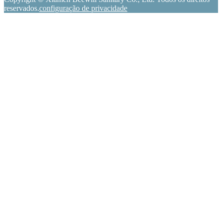
reservados.
configuração de privacidade
whatsapp
Telefone
Email
Inquérito