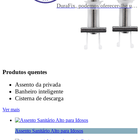
DuraFix, podemos oferecer-lhe um
Warmlet e também aplicando-o no
assento de privada nunca se
banheiro inteligente - Veja nosso
soltando uma vez fixado.
banheiro inteligente
A versão DuraFix DIY foi
projetada para consumidores DIY,
pois é reutilizável se for necessária
a reinstalação.
A versão DuraFix Pro foi projetada
Produtos quentes
para profissionais que podem
instalar um assento em um minuto.
Assento da privada
Banheiro inteligente
Ambas as versões podem passar no
Cisterna de descarga
teste de movimento lateral abaixo
Ver mais
de 19516. Os relatórios de teste são
acessíveis mediante solicitação.
Assento Sanitário Alto para Idosos