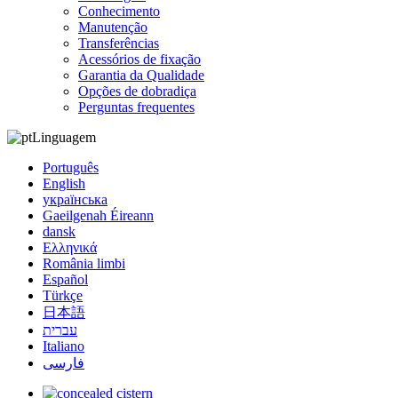
Conhecimento
Manutenção
Transferências
Acessórios de fixação
Garantia da Qualidade
Opções de dobradiça
Perguntas frequentes
Linguagem
Português
English
українська
Gaeilgenah Éireann
dansk
Ελληνικά
România limbi
Español
Türkçe
日本語
עברית
Italiano
فارسی