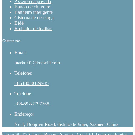
Assento da privada
Banco de chuveiro
Banheiro inteligente
Cisterna de descarga
Bidê
Radiador de toalhas
Contate-nos
Email:
market01@beewill.com
Telefone:
+8618030129935
Telefone:
+86-592-7797768
Endereço:
No.1, Dongren Road, distrito de Jimei, Xiamen, China
Copyright © Xiamen Beewill Sanitary Co., Ltd. Todos os direitos