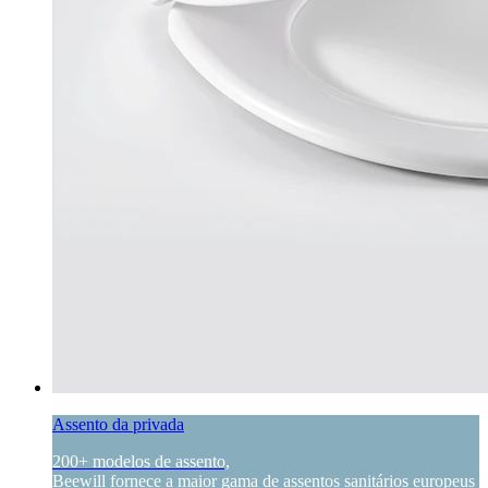
Assento da privada
200+ modelos de assento,
Beewill fornece a maior gama de assentos sanitários europeus