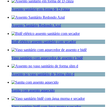
Assento sanitário em forma de D cinza
Assento Sanitário Redondo Azul
Bidê elétrico assento sanitário com secador
Vaso sanitário com aquecedor de assento e bidê
Assento no vaso sanitário de forma slim d
Sanita com assento aquecido
Vaso sanitário bidê com água morna e secador